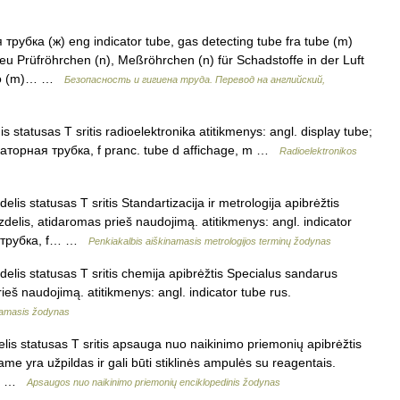
рубка (ж) eng indicator tube, gas detecting tube fra tube (m)
deu Prüfröhrchen (n), Meßröhrchen (n) für Schadstoffe in der Luft
tubo (m)… …
Безопасность и гигиена труда. Перевод на английский,
 statusas T sritis radioelektronika atitikmenys: angl. display tube;
дикаторная трубка, f pranc. tube d affichage, m …
Radioelektronikos
lis statusas T sritis Standartizacija ir metrologija apibrėžtis
elis, atidaromas prieš naudojimą. atitikmenys: angl. indicator
ая трубка, f… …
Penkiakalbis aiškinamasis metrologijos terminų žodynas
elis statusas T sritis chemija apibrėžtis Specialus sandarus
ieš naudojimą. atitikmenys: angl. indicator tube rus.
namasis žodynas
is statusas T sritis apsauga nuo naikinimo priemonių apibrėžtis
riame yra užpildas ir gali būti stiklinės ampulės su reagentais.
nį… …
Apsaugos nuo naikinimo priemonių enciklopedinis žodynas