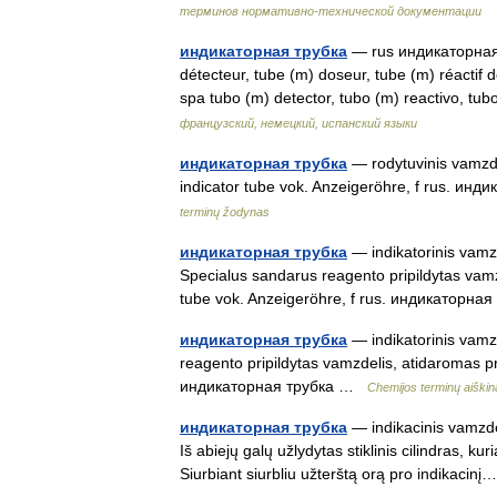
терминов нормативно-технической документации
индикаторная трубка
— rus индикаторная т
détecteur, tube (m) doseur, tube (m) réactif 
spa tubo (m) detector, tubo (m) reactivo, 
французский, немецкий, испанский языки
индикаторная трубка
— rodytuvinis vamzdis
indicator tube vok. Anzeigeröhre, f rus. ин
terminų žodynas
индикаторная трубка
— indikatorinis vamzde
Specialus sandarus reagento pripildytas vamzd
tube vok. Anzeigeröhre, f rus. индикаторн
индикаторная трубка
— indikatorinis vamzd
reagento pripildytas vamzdelis, atidaromas pr
индикаторная трубка …
Chemijos terminų aiški
индикаторная трубка
— indikacinis vamzdel
Iš abiejų galų užlydytas stiklinis cilindras, ku
Siurbiant siurbliu užterštą orą pro indikaci