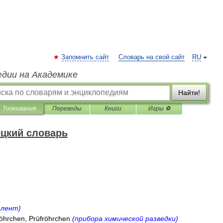
Запомнить сайт
Словарь на свой сайт
RU
едии на Академике
Найти!
Толкования
Переводы
Книги
Игры ⚽
цкий словарь
алент
)
röhrchen
,
Prüfröhrchen
(
прибора
химической
разведки
)