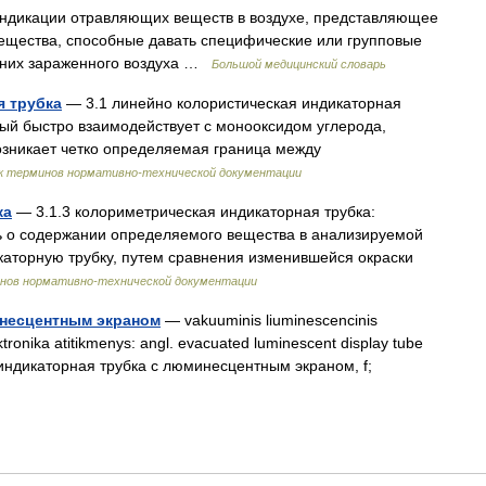
ндикации отравляющих веществ в воздухе, представляющее
ещества, способные давать специфические или групповые
 них зараженного воздуха …
Большой медицинский словарь
я трубка
— 3.1 линейно колористическая индикаторная
рый быстро взаимодействует с монооксидом углерода,
озникает четко определяемая граница между
к терминов нормативно-технической документации
ка
— 3.1.3 колориметрическая индикаторная трубка:
ь о содержании определяемого вещества в анализируемой
каторную трубку, путем сравнения изменившейся окраски
инов нормативно-технической документации
инесцентным экраном
— vakuuminis liuminescencinis
ektronika atitikmenys: angl. evacuated luminescent display tube
я индикаторная трубка с люминесцентным экраном, f;