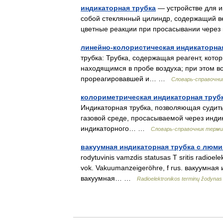
индикаторная трубка
— устройстве для и
собой стеклянный цилиндр, содержащий в
цветные реакции при просасывании через
линейно-колористическая индикаторна
трубка: Трубка, содержащая реагент, кото
находящимся в пробе воздуха; при этом в
прореагировавшей и… …
Словарь-справочни
колориметрическая индикаторная труб
Индикаторная трубка, позволяющая судит
газовой среде, просасываемой через инди
индикаторного… …
Словарь-справочник терм
вакуумная индикаторная трубка с люм
rodytuvinis vamzdis statusas T sritis radioel
vok. Vakuumanzeigeröhre, f rus. вакуумна
вакуумная… …
Radioelektronikos terminų žodynas