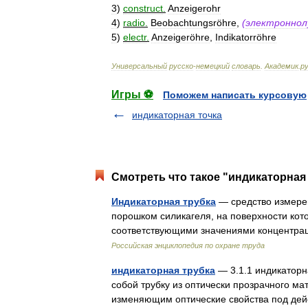
3
)
construct
.
Anzeigerohr
4
)
radio
.
Beobachtungsröhre
,
(
электроннол
5
)
electr
.
Anzeigeröhre
,
Indikatorröhre
Универсальный
русско
-
немецкий
словарь
.
Академик
.
ру
Игры ⚽
Поможем написать курсовую
индикаторная точка
Смотреть что такое "индикаторная 
Индикаторная трубка
— средство измерен
порошком силикагеля, на поверхности кот
соответствующими значениями концентра
Российская энциклопедия по охране труда
индикаторная трубка
— 3.1.1 индикаторн
собой трубку из оптически прозрачного м
изменяющим оптические свойства под д