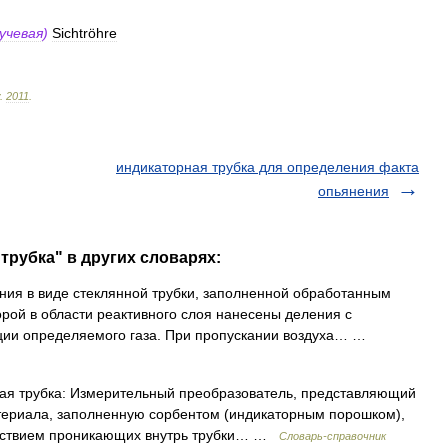
учевая
)
Sichtröhre
.
2011
.
индикаторная трубка для определения факта
опьянения
трубка" в других словарях:
ия в виде стеклянной трубки, заполненной обработанным
орой в области реактивного слоя нанесены деления с
ции определяемого газа. При пропускании воздуха… …
ая трубка: Измерительный преобразователь, представляющий
атериала, заполненную сорбентом (индикаторным порошком),
ействием проникающих внутрь трубки… …
Словарь-справочник