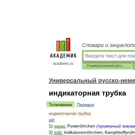
Словари и энциклоп
academic.ru
Универсальный русско-немецкий словарь
Универсальный русско-неме
индикаторная трубка
Толкование
Перевод
индикаторная
трубка
adj
1
)
gener
.
Pusteröhrchen
(
примерный
эквив
2
)
milit
.
Indikatorenröhrchen
,
Kampfstoffprüf